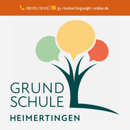
Skip
to
08335 / 10 03
gs-heimertingen@t-online.de
content