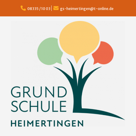
Skip
to
08335 / 10 03
gs-heimertingen@t-online.de
content