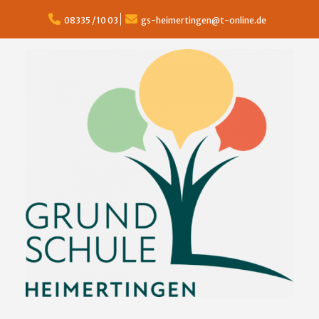
Skip
to
08335 / 10 03
gs-heimertingen@t-online.de
content