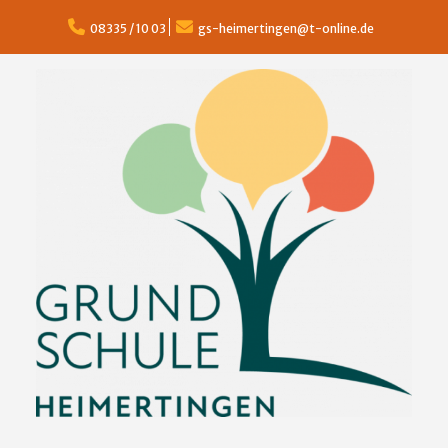
Skip
to
08335 / 10 03
gs-heimertingen@t-online.de
content