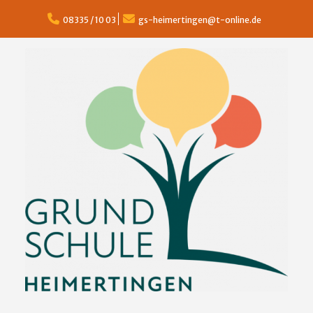
Skip
to
08335 / 10 03
gs-heimertingen@t-online.de
content